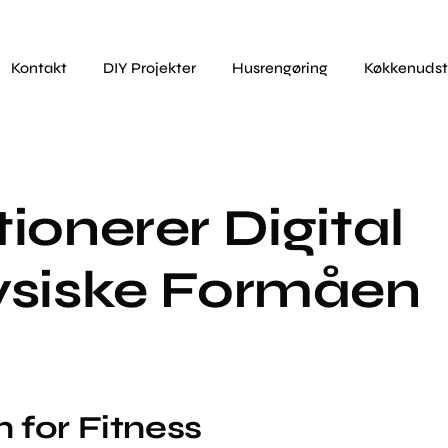
Kontakt
DIY Projekter
Husrengøring
Køkkenudst
ionerer Digital
ysiske Formåen
 for Fitness